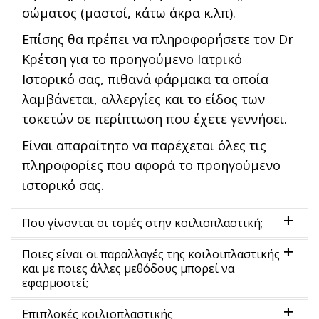
σώματος (μαστοί, κάτω άκρα κ.λπ).
Επίσης θα πρέπει να πληροφορήσετε τον Dr
Κρέτση για το προηγούμενο Ιατρικό
Ιστορικό σας, πιθανά φάρμακα τα οποία
λαμβάνεται, αλλεργίες και το είδος των
τοκετών σε περίπτωση που έχετε γεννήσει.
Είναι απαραίτητο να παρέχεται όλες τις
πληροφορίες που αφορά το προηγούμενο
ιστορικό σας.
Που γίνονται οι τομές στην κοιλιοπλαστική;
Ποιες είναι οι παραλλαγές της κοιλοιπλαστικής
Οι τομές στην κοιλιοπλαστική υψηλής
και με ποιες άλλες μεθόδους μπορεί να
ευκρίνειας αφορούν μια οριζόντια τομή
εφαρμοστεί;
χαμηλά στο ύψος του εφηβαίου. Μέσω
Επιπλοκές κοιλιοπλαστικής
αυτής της τομής αφαιρείται η περίσσεια
Η κοιλιοπλαστική υψηλής ευκρίνειας μπορεί